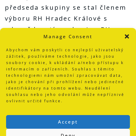
předseda skupiny se stal členem
výboru RH Hradec Králové s
odpovědností za skupinu RH
Manage Consent
Lanškroun a její činnost.
Abychom vám poskytli co nejlepší uživatelský
zážitek, používáme technologie, jako jsou
Trenérsko – metodická činnost
soubory cookie, k ukládání a/nebo přístupu k
informacím o zařízeních. Souhlas s těmito
byla plně v kompetenci vedoucího
technologiemi nám umožní zpracovávat data,
trenéra, který byl odpovědný za
jako je chování při prohlížení nebo jedinečné
identifikátory na tomto webu. Neudělení
výsledky závodníků a výbor každé
souhlasu nebo jeho odvolání může nepříznivě
ovlivnit určité funkce.
pondělí po celá dlouhá léta svého
trvání hodnotil výslednost a
Accept
celou sportovní činnost,
Deny