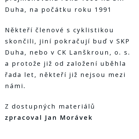
Duha, na počátku roku 1991
Někteří členové s cyklistikou
skončili, jiní pokračují buď v SKP
Duha, nebo v CK Lanškroun, o. s.
a protože již od založení uběhla
řada let, někteří již nejsou mezi
námi.
Z dostupných materiálů
zpracoval Jan Morávek