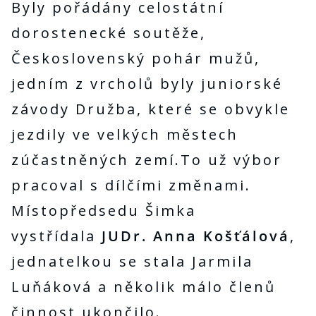
Byly pořádány celostátní
dorostenecké soutěže,
Československý pohár mužů,
jedním z vrcholů byly juniorské
závody Družba, které se obvykle
jezdily ve velkých městech
zúčastněných zemí.To už výbor
pracoval s dílčími změnami.
Místopředsedu Šimka
vystřídala
JUDr. Anna Košťálová
,
jednatelkou se stala Jarmila
Luňáková a několik málo členů
činnost ukončilo.