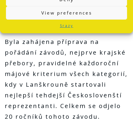
hospodářské zabezpečení,
výstavbu a veškeré ostatní
View preferences
náležitosti.
Srazy
Byla zahájena příprava na
pořádání závodů, nejprve krajské
přebory, pravidelné každoroční
májové kriterium všech kategorií,
kdy v Lanškrouně startovali
nejlepší tehdejší Českoslovenští
reprezentanti. Celkem se odjelo
20 ročníků tohoto závodu.