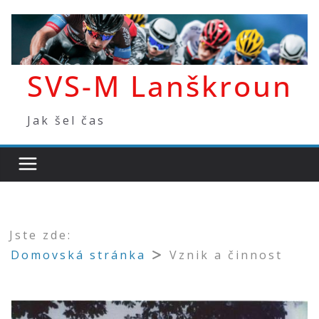
Přeskočit
na
obsah
SVS-M Lanškroun
Jak šel čas
Jste zde:
Domovská stránka
Vznik a činnost