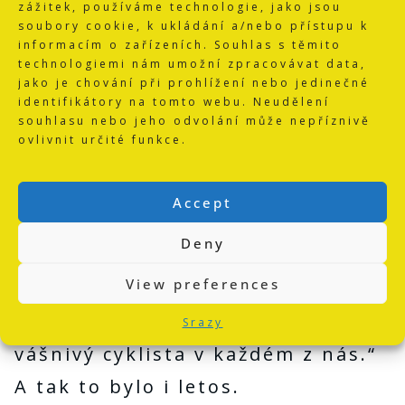
zážitek, používáme technologie, jako jsou
soubory cookie, k ukládání a/nebo přístupu k
informacím o zařízeních. Souhlas s těmito
technologiemi nám umožní zpracovávat data,
jako je chování při prohlížení nebo jedinečné
identifikátory na tomto webu. Neudělení
souhlasu nebo jeho odvolání může nepříznivě
ovlivnit určité funkce.
„Na srazech SVS-M Lanškroun se
srdce naplní radostí a duše
Accept
klidem. Je to jako se vrátit domů,
Deny
do kruhu lidí, kteří vás znají a
View preferences
přijímají takového, jaký jste. Je to
místo, kde se znovu probudí
Srazy
vášnivý cyklista v každém z nás.“
A tak to bylo i letos.