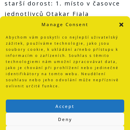
starší dorost: 1. místo v časovce
jednotlivců Otakar Fiala
2. místo v časovce jednotlivců
Manage Consent
Vladimír Berka
Abychom vám poskytli co nejlepší uživatelský
zážitek, používáme technologie, jako jsou
3. místo v časovce jednotlivců
soubory cookie, k ukládání a/nebo přístupu k
Roman Devera
informacím o zařízeních. Souhlas s těmito
technologiemi nám umožní zpracovávat data,
mladší dorost 1. místo v časovce
jako je chování při prohlížení nebo jedinečné
identifikátory na tomto webu. Neudělení
jednotlivců Petr Vopálka
souhlasu nebo jeho odvolání může nepříznivě
starší dorost 1. místo v časovce
ovlivnit určité funkce.
družstev (Berka, Devera, Kohl,
Accept
Mráz)
mladší dorost 2. místo v časovce
Deny
družstev (Machovič, Vopálka,