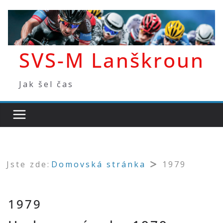
Přeskočit
na
obsah
SVS-M Lanškroun
Jak šel čas
Jste zde:
Domovská stránka
1979
1979