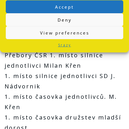
3. místo silnice jednotlivci Radek
Accept
Terifaj
Deny
3. místo čas. jednotlivců Tomáš
View preferences
Krisl
3. místo cyklokros SD Kreuziger
Srazy
Přebory ČSR 1. místo silnice
jednotlivci Milan Křen
1. místo silnice jednotlivci SD J.
Nádvornik
1. místo časovka jednotlivců. M.
Křen
1. místo časovka družstev mladší
dorost