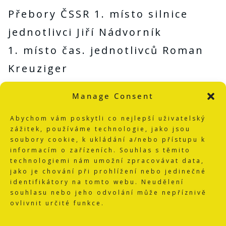
Přebory ČSSR 1. místo silnice
jednotlivci Jiří Nádvorník
1. místo čas. jednotlivců Roman
Kreuziger
1. místo čas družstev SD
Manage Consent
1. místo cyklokros SD Radovan
Abychom vám poskytli co nejlepší uživatelský
Fořt
zážitek, používáme technologie, jako jsou
2. místo časovka družstev mladší
soubory cookie, k ukládání a/nebo přístupu k
informacím o zařízeních. Souhlas s těmito
dorost
technologiemi nám umožní zpracovávat data,
jako je chování při prohlížení nebo jedinečné
2. místo stih. závod na dráze
identifikátory na tomto webu. Neudělení
souhlasu nebo jeho odvolání může nepříznivě
Roman Kreuziger
ovlivnit určité funkce.
2. místo stih. závod mužstev MD