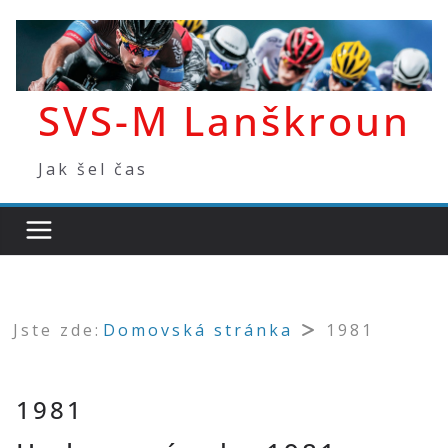
Přeskočit
na
obsah
SVS-M Lanškroun
Jak šel čas
Jste zde:
Domovská stránka
1981
1981