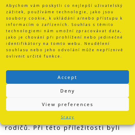
Abychom vám poskytli co nejlepší uživatelský
závodníků uvedených kategorií.
zážitek, používáme technologie, jako jsou
Vlastní výběr závodníků byl pak
soubory cookie, k ukládání a/nebo přístupu k
informacím o zařízeních. Souhlas s těmito
proveden na základě analýzy
technologiemi nám umožní zpracovávat data,
jako je chování při prohlížení nebo jedinečné
sportovních výsledků s využitím
identifikátory na tomto webu. Neudělení
souhlasu nebo jeho odvolání může nepříznivě
spolupráce s lékařem a
ovlivnit určité funkce.
psychologem.
Vlastní přijetí do SVS-M bylo
Accept
provedeno na slavnostní schůzi
Deny
za účasti vedoucích představitelů
View preferences
SVS RH Plzeň, RH Hradec Králově,
vybraných závodníků a jejich
Srazy
rodičů. Při této příležitosti byli