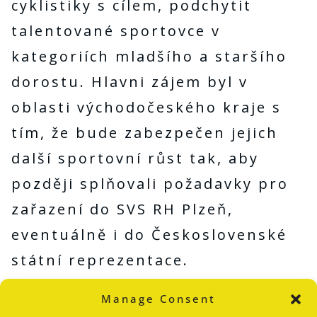
cyklistiky s cílem, podchytit
talentované sportovce v
kategoriích mladšího a staršího
dorostu. Hlavni zájem byl v
oblasti východočeského kraje s
tím, že bude zabezpečen jejich
další sportovní růst tak, aby
později splňovali požadavky pro
zařazení do SVS RH Plzeň,
eventuálně i do Československé
státní reprezentace.
Tato dohoda umožňovala
Manage Consent
přijmout do SVS-M celkem pět