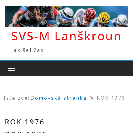
Přeskočit
na
obsah
SVS-M Lanškroun
Jak šel čas
Jste zde:
Domovská stránka
ROK 1976
ROK 1976