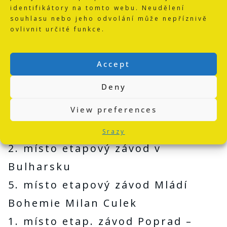
3. místo Závod míru mládeže v
identifikátory na tomto webu. Neudělení
Terezíně
souhlasu nebo jeho odvolání může nepříznivě
ovlivnit určité funkce.
2. místo etapový závod Mládí
Bohemie Luboš Pekárek
Accept
3. místo etapový závod Mládí
Deny
Bohemie
View preferences
1. místo etapový závod v
Bulharsku Milan Culek
Srazy
2. místo etapový závod v
Bulharsku
5. místo etapový závod Mládí
Bohemie Milan Culek
1. místo etap. závod Poprad –