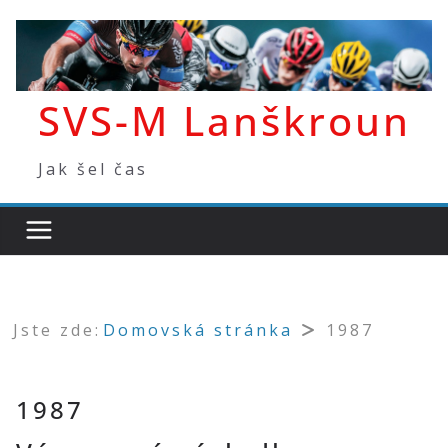
Přeskočit
na
obsah
SVS-M Lanškroun
Jak šel čas
Jste zde:
Domovská stránka
1987
1987