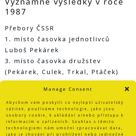
Významné výsledky v roce
1987
Přebory ČSSR
1. místo časovka jednotlivců
Luboš Pekárek
3. místo časovka družstev
(Pekárek, Culek, Trkal, Ptáček)
3. místo silniční závod MD Milan
Manage Consent
Gregora
Abychom vám poskytli co nejlepší uživatelský
Mezinárodní závody
zážitek, používáme technologie, jako jsou
1. místo Závod míru mládeže v
soubory cookie, k ukládání a/nebo přístupu k
informacím o zařízeních. Souhlas s těmito
Terezíně Luboš Pekárek
technologiemi nám umožní zpracovávat data,
jako je chování při prohlížení nebo jedinečné