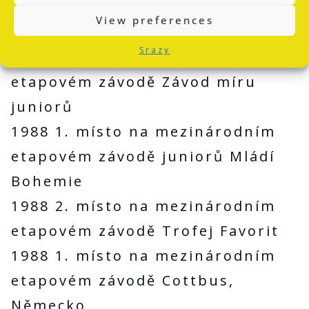
včetně rekordu dospělých v
View preferences
hodinovce
Srazy
1988 1. místo na mezinárodním
etapovém závodě Závod míru
juniorů
1988 1. místo na mezinárodním
etapovém závodě juniorů Mládí
Bohemie
1988 2. místo na mezinárodním
etapovém závodě Trofej Favorit
1988 1. místo na mezinárodním
etapovém závodě Cottbus,
Německo