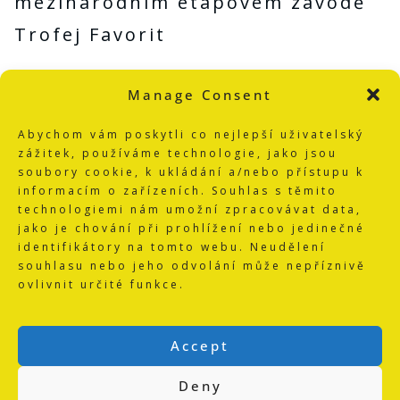
mezinárodním etapovém závodě
Trofej Favorit
Milan Culek
Manage Consent
1987 4. místo na MS juniorů v
Abychom vám poskytli co nejlepší uživatelský
zážitek, používáme technologie, jako jsou
časovce družstev
soubory cookie, k ukládání a/nebo přístupu k
1987 1. místo na mezinárodním
informacím o zařízeních. Souhlas s těmito
technologiemi nám umožní zpracovávat data,
etapovém závodě v Bulharsku
jako je chování při prohlížení nebo jedinečné
identifikátory na tomto webu. Neudělení
souhlasu nebo jeho odvolání může nepříznivě
František Trkal
ovlivnit určité funkce.
1988 2. místo na MS juniorů v
časovce družstev
Accept
1988 5 rekordů ČSSR na dráze,
Deny