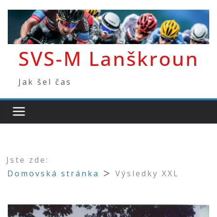
Přeskočit
na
obsah
SVS-M Lanškroun
Jak šel čas
Jste zde:
Domovská stránka
Výsledky XXL